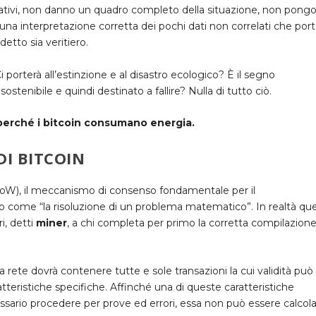
mativi, non danno un quadro completo della situazione, non pongo
na interpretazione corretta dei pochi dati non correlati che por
detto sia veritiero.
i porterà all’estinzione e al disastro ecologico? È il segno
stenibile e quindi destinato a fallire? Nulla di tutto ciò.
perché i bitcoin consumano energia.
DI BITCOIN
 PoW), il meccanismo di consenso fondamentale per il
o come “la risoluzione di un problema matematico”. In realtà qu
i, detti
miner
, a chi completa per primo la corretta compilazione
.
 rete dovrà contenere tutte e sole transazioni la cui validità può
tteristiche specifiche. Affinché una di queste caratteristiche
sario procedere per prove ed errori, essa non può essere calcola