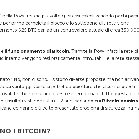
nella PoW) reitera più volte gli stessi calcoli variando pochi para
che per primo completa il blocco e lo sottopone alla rete viene
omento 6,25 BTC pari ad un controvalore attuale di circa 330.00
e il
funzionamento di Bitcoin
. Tramite la PoW infatti la rete di
suo interno vengono resi praticamente immutabili, e la rete stess
isultato? No, non ci sono. Esistono diverse proposte ma non arriva
stessi vantaggi. Certo si potrebbe obiettare che alcuni di questi
iptovalute che non usano questo sistema, ma di fatto questa è u
ti risultati visti negli ultimi 12 anni secondo cui
Bitcoin domina
ticano ed hanno più volte presentato problemi di sicurezza intrin
O I BITCOIN?