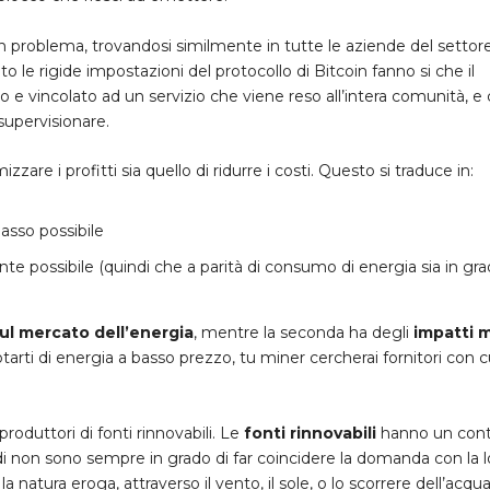
problema, trovandosi similmente in tutte le aziende del settor
to le rigide impostazioni del protocollo di Bitcoin fanno si che il
e vincolato ad un servizio che viene reso all’intera comunità, e
 supervisionare.
are i profitti sia quello di ridurre i costi. Questo si traduce in:
basso possibile
te possibile (quindi che a parità di consumo di energia sia in gra
sul mercato dell’energia
, mentre la seconda ha degli
impatti 
otarti di energia a basso prezzo, tu miner cercherai fornitori con c
roduttori di fonti rinnovabili. Le
fonti rinnovabil
i
hanno un cont
i non sono sempre in grado di far coincidere la domanda con la l
a natura eroga, attraverso il vento, il sole, o lo scorrere dell’acqua