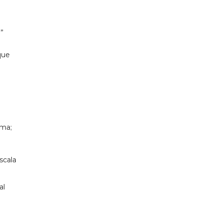
!”
que
ema;
scala
al