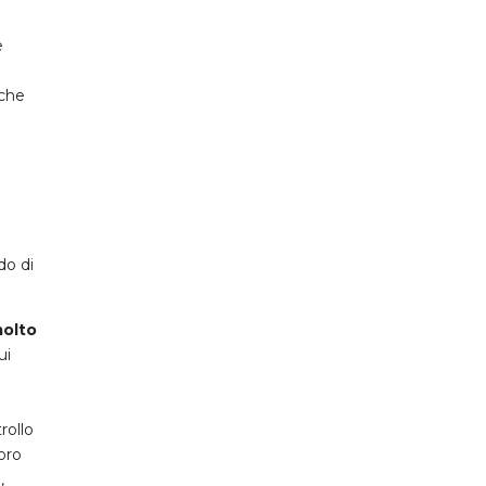
e
 che
do di
molto
ui
rollo
oro
,