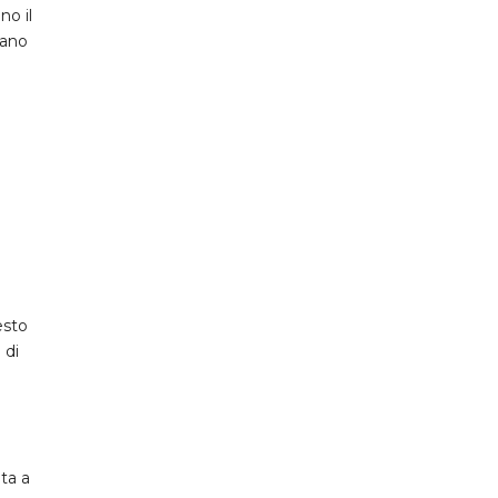
no il
tano
esto
 di
ta a