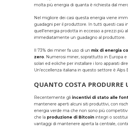
molta più energia di quanta è richiesta dal m
Nel migliore dei casi questa energia viene imme
guadagni per il produttore. In tutti questi casi
quell’energia prodotta in eccesso a prezzi più alt
immediatamente un guadagno al produttore.
Il 73% dei miner fa uso di un
mix di energia c
zero
.
Numerosi miner, soprattutto in Europa e St
solari ed eoliche per installare i loro apparati d
Un’eccellenza italiana in questo settore è Alps 
QUANTO COSTA PRODURRE U
Recentemente gli
incentivi di stato alle fon
mantenere aperti alcuni siti produttivi, con risc
energia verde ma che non sono più competitivi su
che la
produzione di Bitcoin
integri o sostit
vantaggi di mantenere aperta la centrale, cont