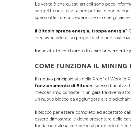
La verità è che questi articoli sono poco infor
soggetto nella giusta prospettiva e non danno u
spesso il lettore a credere che ciò che gli viene 
Il Bitcoin spreca energia, troppa energia
?
C
inequivocabile di un progetto che non sarà mai so
Innanzitutto cerchiamo di capire brevemente
COME FUNZIONA IL MINING 
Il motivo principale sta nella Proof of Work (o
funzionamento di Bitcoin
,
spesso banalizzat
meccanismo consiste in un gara tra diversi attor
un nuovo blocco da aggiungere alla blockchain
Il blocco per essere completo ed accettato dalla
essere dimostrata, e dovrà presentare delle cara
fondamentali sia conforme al protocollo è neces