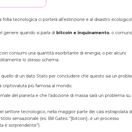
ollia tecnologica ci porterà all’estinzione e al disastro ecologico
 del genere quando si parla di
bitcoin e inquinamento
, o comun
oin consumi una quantità esorbitante di energia, o per alcuni
 solitamente lo stesso schema:
a quello di un dato Stato per concludere che questo sia un probl
lla criptovaluta più famosa al mondo;
 il male del pianeta e che l’adozione di massa sarà un problema su 
el settore tecnologico, nella maggior parte dei casi estrapolata d
titolo sensazionale (es. Bill Gates: “[bitcoin]…è un processo
ta è sorprendente”).