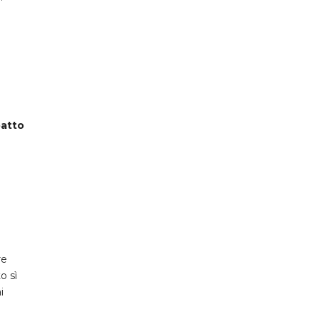
i
patto
re
o sì
i