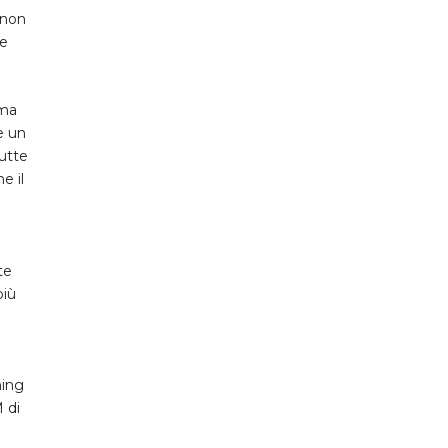
 non
re
 ma
e un
tutte
e il
te
più
ning
M di