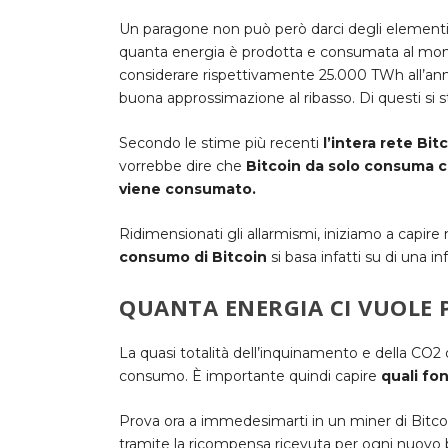
Un paragone non può però darci degli elementi va
quanta energia è prodotta e consumata al mo
considerare rispettivamente 25.000 TWh all’an
buona approssimazione al ribasso. Di questi si 
Secondo le stime più recenti
l’intera rete B
vorrebbe dire che
Bitcoin da solo consuma ci
viene consumato.
Ridimensionati gli allarmismi, iniziamo a capire 
consumo di Bitcoin
si basa infatti su di una
QUANTA ENERGIA CI VUOLE 
La quasi totalità dell’inquinamento e della CO2 
consumo. È importante quindi capire
quali fon
Prova ora a immedesimarti in un miner di Bitcoi
tramite la ricompensa ricevuta per ogni nuovo 