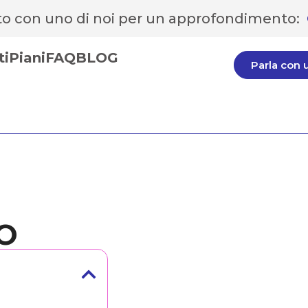
ito con uno di noi per un approfondimento:
ti
Piani
FAQ
BLOG
Parla con 
O