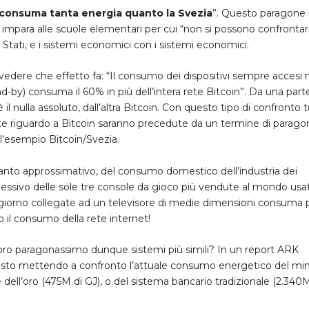
 consuma tanta energia quanto la Svezia
”
. Questo paragone
 impara alle scuole elementari per cui “non si possono confronta
i Stati, e i sistemi economici con i sistemi economici.
 vedere che effetto fa: “Il consumo dei dispositivi sempre accesi
tand-by) consuma il 60% in più dell’intera rete Bitcoin”. Da una part
 il nulla assoluto, dall’altra Bitcoin. Con questo tipo di confronto 
e riguardo a Bitcoin saranno precedute da un termine di paragon
 l’esempio Bitcoin/Svezia.
uanto approssimativo, del consumo domestico dell’industria dei
ssivo delle sole tre console da gioco più vendute al mondo usa
l giorno collegate ad un televisore di medie dimensioni consuma 
do il consumo della rete internet!
a loro paragonassimo dunque sistemi più simili? In un report ARK
sto mettendo a confronto l’attuale consumo energetico del mi
e dell’oro (475M di GJ), o del sistema bancario tradizionale (2.340