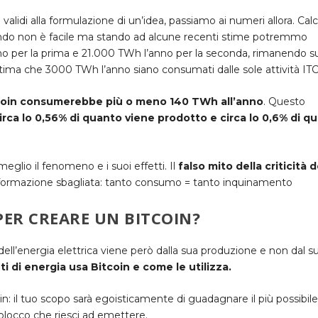
lidi alla formulazione di un’idea, passiamo ai numeri allora. Cal
ndo non è facile ma stando ad alcune recenti stime potremmo
no per la prima e 21.000 TWh l’anno per la seconda, rimanendo s
stima che 3000 TWh l’anno siano consumati dalle sole attività IT
itcoin consumerebbe più o meno 140 TWh all’anno
.
Questo
rca lo 0,56% di quanto viene prodotto e circa lo 0,6% di q
meglio il fenomeno e i suoi effetti. Il
falso mito della criticità d
 informazione sbagliata: tanto consumo = tanto inquinamento
PER CREARE UN BITCOIN?
dell’energia elettrica viene però dalla sua produzione e non dal s
ti di energia usa Bitcoin e come le utilizza.
n: il tuo scopo sarà egoisticamente di guadagnare il più possibil
blocco che riesci ad emettere.