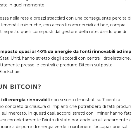
ercato in quel momento.
ssa nella rete a prezzi stracciati con una conseguente perdita d
 interverrà il miner che, con accordi commerciali ad hoc, compra
i rispetto quelli corrisposti dal gestore della rete, dando quindi
omposto quasi al 40% da energie da fonti rinnovabili ad im
ati Uniti, hanno stretto degli accordi con centrali idroelettriche,
irettamente presso le centrali e produrre Bitcoin sul posto.
Blockchain.
N BITCOIN?
ti di energia rinnovabili
non si sono dimostrati sufficienti a
hio concreto di chiusura di impianti che potrebbero di fatti produr
l mercato. In questi casi, accordi stretti con i miner hanno fatt
uisca completamente l’aiuto di stato portando simultaneamente a
inuare a disporre di energia verde, mantenere l’occupazione sul